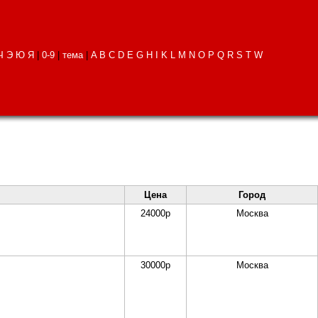
Ч
Э
Ю
Я
|
0-9
|
тема
|
A
B
C
D
E
G
H
I
K
L
M
N
O
P
Q
R
S
T
W
Цена
Город
24000
р
Москва
30000
р
Москва