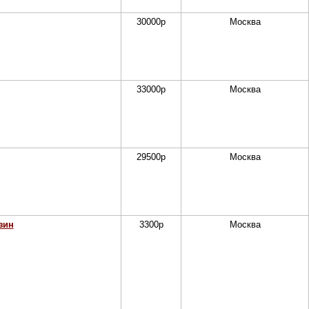
30000
р
Москва
33000
р
Москва
29500
р
Москва
зин
3300
р
Москва