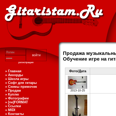
Продажа музыкальны
Обучение игре на ги
регистрация
» Главная
Фото/Дата
» Аккорды
» Школа игры
» Софт для гитары
» Схемы примочек
» Продам
2013-10-25
» Куплю
» Фотографии
» [ne]FORMAT
» Ссылки
» MIDI
» Контакты