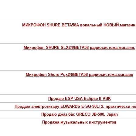
МИКРОФОН SHURE BETA58A вокальный НОВЫЙ.магазин
Микрофон SHURE SLX24/BETA58 радиосистема.магазин.
Микрофон Shure Pgx24/BETA58 радиосистема.магазин
Продаю ESP USA Eclipse II VBK
Продаю электрогитару EDWARDS E-SG-90LT2, практически н
Продаю джаз бас GRECO JB-500, Japan
Продажа музыкальных инструментов