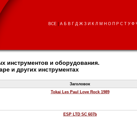
ВСЕ
|
А
Б
В
Г
Д
Ж
З
И
К
Л
М
Н
О
П
Р
С
Т
У
Ф
х инструментов и оборудования.
таре и других инструментах
Заголовок
Tokai Les Paul Love Rock 1989
ESP LTD SC 607b