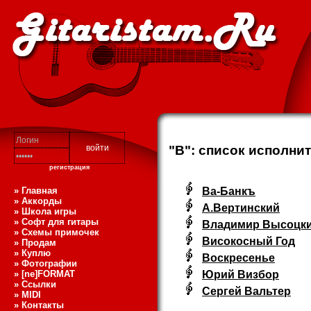
"В": список исполни
регистрация
» Главная
Ва-Банкъ
» Аккорды
А.Вертинский
» Школа игры
» Софт для гитары
Владимир Высоцк
» Схемы примочек
Високосный Год
» Продам
» Куплю
Воскресенье
» Фотографии
» [ne]FORMAT
Юрий Визбор
» Ссылки
Сергей Вальтер
» MIDI
» Контакты