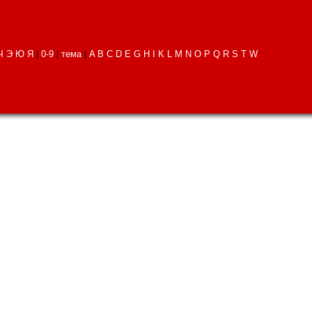
Ч
Э
Ю
Я
|
0-9
|
тема
|
A
B
C
D
E
G
H
I
K
L
M
N
O
P
Q
R
S
T
W