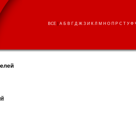
ВСЕ
|
А
Б
В
Г
Д
Ж
З
И
К
Л
М
Н
О
П
Р
С
Т
У
Ф
телей
ий