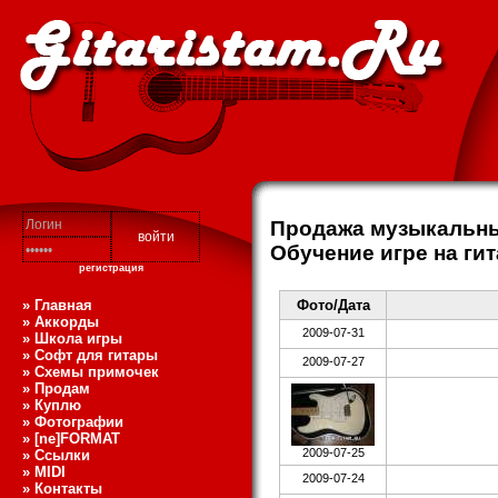
Продажа музыкальны
Обучение игре на ги
регистрация
» Главная
Фото/Дата
» Аккорды
2009-07-31
» Школа игры
» Софт для гитары
2009-07-27
» Схемы примочек
» Продам
» Куплю
» Фотографии
» [ne]FORMAT
2009-07-25
» Ссылки
» MIDI
2009-07-24
» Контакты