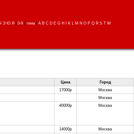
Ч
Э
Ю
Я
|
0-9
|
тема
|
A
B
C
D
E
G
H
I
K
L
M
N
O
P
Q
R
S
T
W
Цена
Город
17000
р
Москва
Москва
40000
р
Москва
14000
р
Москва