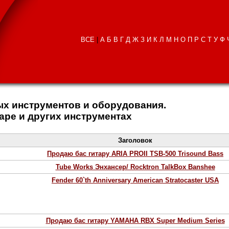
ВСЕ
|
А
Б
В
Г
Д
Ж
З
И
К
Л
М
Н
О
П
Р
С
Т
У
Ф
х инструментов и оборудования.
таре и других инструментах
Заголовок
Продаю бас гитару ARIA PROII TSB-500 Trisound Bass
Tube Works Энхансер/ Rocktron TalkBox Banshee
Fender 60`th Anniversary American Stratocaster USA
Продаю бас гитару YAMAHA RBX Super Medium Series