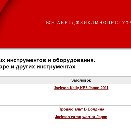
ВСЕ
|
А
Б
В
Г
Д
Ж
З
И
К
Л
М
Н
О
П
Р
С
Т
У
Ф
х инструментов и оборудования.
таре и других инструментах
Заголовок
Jackson Kelly KE3 Japan 2011
Продаю альт В.Болдина
Jackson wrmg warrior Japan