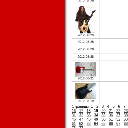
2012-08-29
2012-08-29
2012-08-28
2012-08-28
2012-08-28
2012-08-21
2012-08-19
Страницы:
1
2
3
4
5
6
7
16
17
18
19
20
21
22
23
31
32
33
34
35
36
37
38
46
47
48
49
50
51
52
53
61
62
63
64
65
66
67
68
76
77