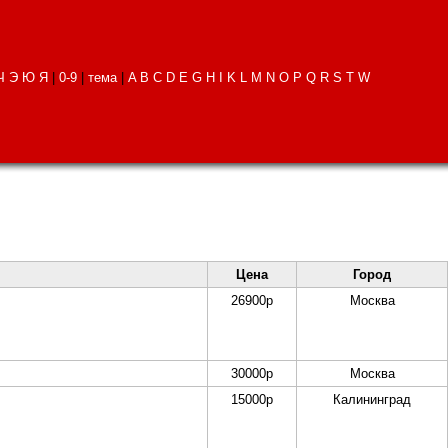
Ч
Э
Ю
Я
|
0-9
|
тема
|
A
B
C
D
E
G
H
I
K
L
M
N
O
P
Q
R
S
T
W
Цена
Город
26900
р
Москва
30000
р
Москва
15000
р
Калининград