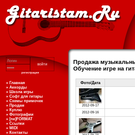
Продажа музыкальны
Обучение игре на ги
регистрация
» Главная
Фото/Дата
» Аккорды
» Школа игры
» Софт для гитары
» Схемы примочек
» Продам
2012-09-17
» Куплю
2012-09-16
» Фотографии
» [ne]FORMAT
» Ссылки
» MIDI
» Контакты