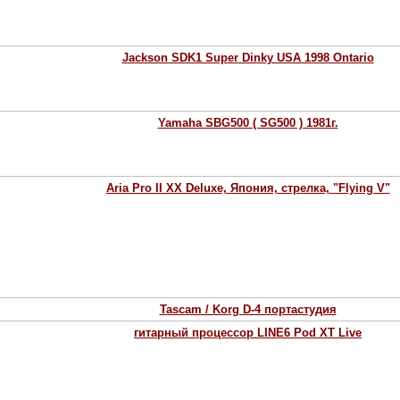
Jackson SDK1 Super Dinky USA 1998 Ontario
Yamaha SBG500 ( SG500 ) 1981г.
Aria Pro II XX Deluxe, Япония, стрелка, "Flying V"
Tascam / Korg D-4 портастудия
гитарный процессор LINE6 Pod XT Live