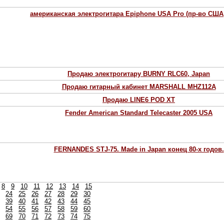
американская электрогитара Epiphone USA Pro (пр-во США, 
Продаю электрогитару BURNY RLC60, Japan
Продаю гитарный кабинет MARSHALL MHZ112A
Продаю LINE6 POD XT
Fender American Standard Telecaster 2005 USA
FERNANDES STJ-75. Made in Japan конец 80-х годов.
8
9
10
11
12
13
14
15
24
25
26
27
28
29
30
39
40
41
42
43
44
45
54
55
56
57
58
59
60
69
70
71
72
73
74
75