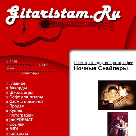
Посмотреть другие фотографии
Ночные Снайперы
регистрация
» Главная
» Аккорды
» Школа игры
» Софт для гитары
» Схемы примочек
» Продам
» Куплю
» Фотографии
» [ne]FORMAT
» Ссылки
» MIDI
» Контакты