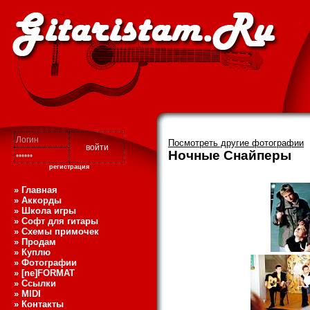
Посмотреть другие фотографии
Ночные Снайперы
регистрация
» Главная
» Аккорды
» Школа игры
» Софт для гитары
» Схемы примочек
» Продам
» Куплю
» Фотографии
» [ne]FORMAT
» Ссылки
» MIDI
» Контакты