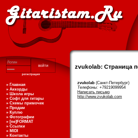
zvukolab: Страница 
регистрация
zvukolab
(Санкт-Петербург)
» Главная
Телефоны:
+79219099954
» Аккорды
Написать письмо
» Школа игры
http://www.zvukolab.com
» Софт для гитары
» Схемы примочек
» Продам
» Куплю
» Фотографии
» [ne]FORMAT
» Ссылки
» MIDI
» Контакты