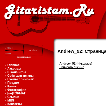
Andrew_92: Страниц
регистрация
Andrew_92
(Николаев)
» Главная
Написать письмо
» Аккорды
» Школа игры
» Софт для гитары
» Схемы примочек
» Продам
» Куплю
» Фотографии
» [ne]FORMAT
» Ссылки
» MIDI
» Контакты