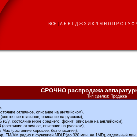
ВСЕ
|
А
Б
В
Г
Д
Ж
З
И
К
Л
М
Н
О
П
Р
С
Т
У
Ф
СРОЧНО распродажа аппаратуры 
Тип сделки: Продажа
м:
ояние отличное, описание на английском),
состояние отличное, описание на русском),
(б/у, состояние ниже среднего, фонит; описание на английском),
состояние отличное, описание на русском),
 Max (состояние хорошее, без описания),
 FM/AM радио и функцией MDLP(до 320 мин. на 1MD), отдельный лин. вых