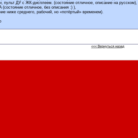
и, пульт ДУ с ЖК-дисплеем. (состояние отличное, описание на русском),
(состояние отличное, без описания :) ),
ие ниже среднего, рабочий, но «потёртый» временем).
р
<<< Вернуться назад