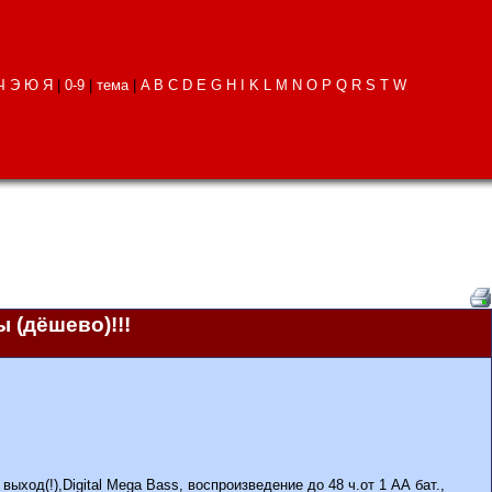
Ч
Э
Ю
Я
|
0-9
|
тема
|
A
B
C
D
E
G
H
I
K
L
M
N
O
P
Q
R
S
T
W
(дёшево)!!!
од(!),Digital Mega Bass, воспроизведение до 48 ч.от 1 АА бат.,