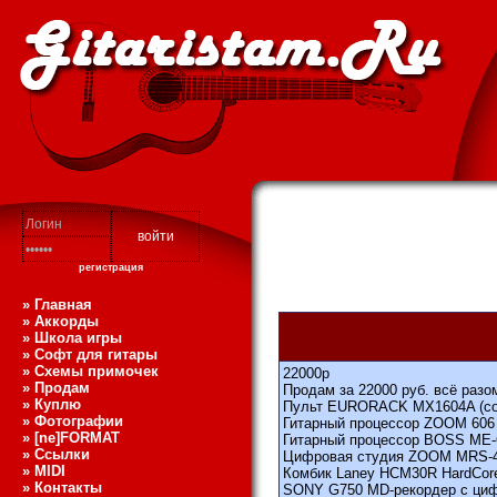
регистрация
» Главная
» Аккорды
» Школа игры
» Софт для гитары
» Схемы примочек
22000
р
» Продам
Продам за 22000 руб. всё разо
» Куплю
Пульт EURORACK MX1604A (сост
» Фотографии
Гитарный процессор ZOOM 606 (
» [ne]FORMAT
Гитарный процессор BOSS ME-6 
» Ссылки
Цифровая студия ZOOM MRS-4 (
» MIDI
Комбик Laney HCM30R HardCore
» Контакты
SONY G750 MD-рекордер с цифр.