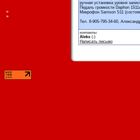
ручная установка уровня запис
Педаль громкости Daphon 1511A 
»
Микрофон Samson S11 (состоян
»
Тел. 8-905-795-34-60, Александ
контакты:
Aleks
(-)
Написать письмо