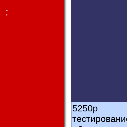
»
»
5250
р
тестировани