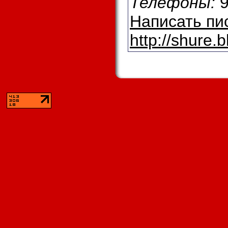
Телефоны:
9
Написать пи
http://shure.b