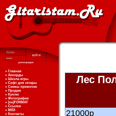
регистрация
» Главная
» Аккорды
Лес По
» Школа игры
» Софт для гитары
» Схемы примочек
» Продам
» Куплю
» Фотографии
» [ne]FORMAT
» Ссылки
» MIDI
21000
р
» Контакты