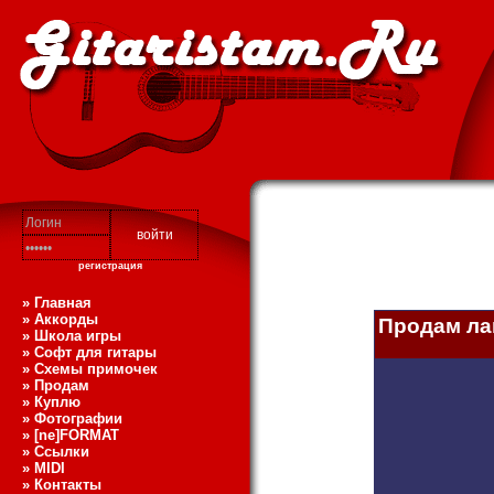
регистрация
» Главная
» Аккорды
Продам ла
» Школа игры
» Софт для гитары
» Схемы примочек
» Продам
» Куплю
» Фотографии
» [ne]FORMAT
» Ссылки
» MIDI
» Контакты