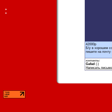
»
»
42000
р
Б/у в хорошем с
пишите на почту
контакты:
Gafad
(-)
Написать письмо