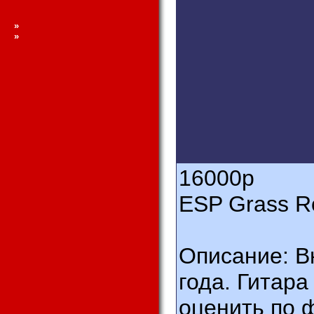
»
»
16000
р
ESP Grass R
Описание: В
года. Гитара
оценить по ф