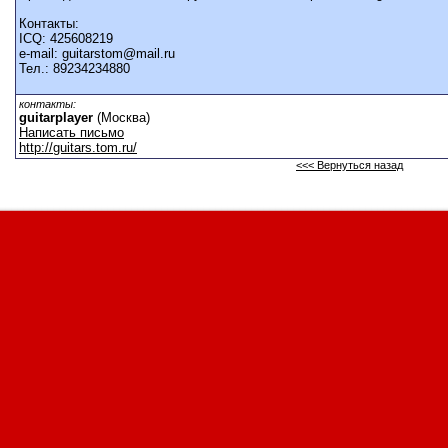
Контакты:
ICQ: 425608219
e-mail: guitarstom@mail.ru
Тел.: 89234234880
контакты:
guitarplayer
(Москва)
Написать письмо
http://guitars.tom.ru/
<<< Вернуться назад