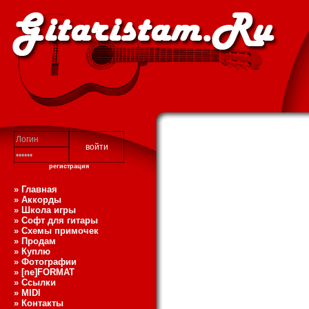
регистрация
» Главная
» Аккорды
» Школа игры
» Софт для гитары
» Схемы примочек
» Продам
» Куплю
» Фотографии
» [ne]FORMAT
» Ссылки
» MIDI
» Контакты