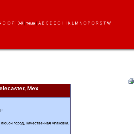
Ч
Э
Ю
Я
|
0-9
|
тема
|
A
B
C
D
E
G
H
I
K
L
M
N
O
P
Q
R
S
T
W
lecaster, Mex
hp
 любой город, качественная упаковка.