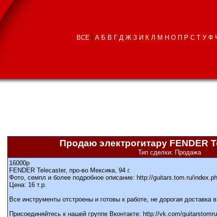
ВСЕ
|
А
Б
В
Г
Д
Ж
З
И
К
Л
М
Н
О
П
Р
С
Т
У
Ф
Продаю электрогитару FENDER Te
Тип сделки: Продажа
16000
р
FENDER Telecaster, про-во Мексика, 94 г.
Фото, семпл и более подробное описание: http://guitars.tom.ru/index.p
Цена: 16 т.р.
Все инструменты отстроены и готовы к работе, не дорогая доставка в
Присоединяйтесь к нашей группе Вконтакте: http://vk.com/guitarstomru