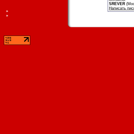
SREVER
(Мос
Написать пис
»
»