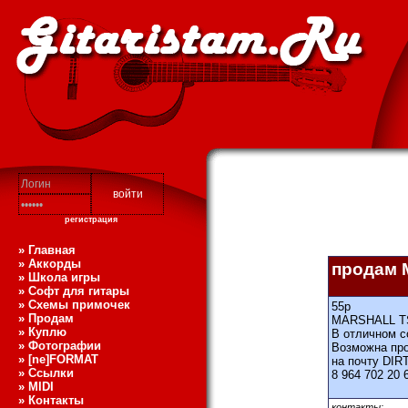
регистрация
» Главная
» Аккорды
продам M
» Школа игры
» Софт для гитары
» Схемы примочек
55
р
» Продам
MARSHALL TSL
» Куплю
В отличном с
» Фотографии
Возможна прод
» [ne]FORMAT
на почту DI
» Ссылки
8 964 702 20 
» MIDI
» Контакты
контакты: