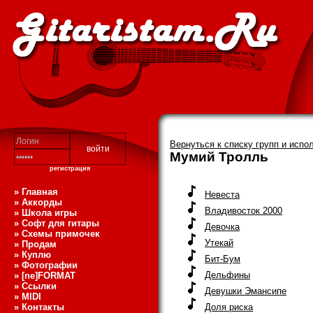
Вернуться к списку групп и испо
Мумий Тролль
регистрация
» Главная
Невеста
» Аккорды
Владивосток 2000
» Школа игры
» Софт для гитары
Девочка
» Схемы примочек
Утекай
» Продам
» Куплю
Бит-Бум
» Фотографии
Дельфины
» [ne]FORMAT
» Ссылки
Девушки Эмансипе
» MIDI
» Контакты
Доля риска