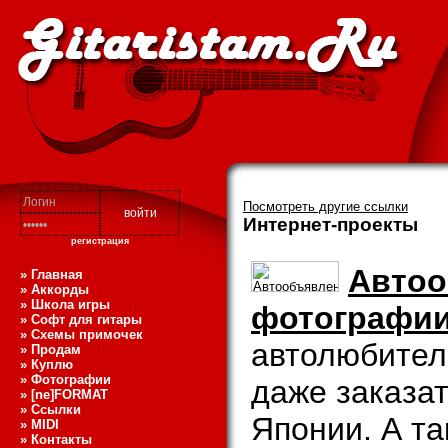
Посмотреть другие ссылки
Интернет-проекты
регистрация
Автоо
» Главная
» Аккорды
» Школа игры
фотографии
» Софт для гитары
» Схемы примочек
автолюбителе
» Продам
» Куплю
» Фотографии
даже заказа
» [ne]FORMAT
» Ссылки
Японии. А та
» MIDI
» Контакты