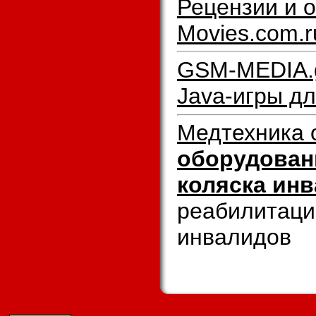
Рецензии и о
Movies.com.r
GSM-MEDIA.gi
Java-игры дл
Медтехника 
оборудовани
коляска ин
реабилитаци
инвалидов