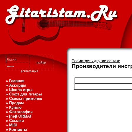
Посмотреть другие ссылки
Производители инст
регистрация
» Главная
» Аккорды
» Школа игры
» Софт для гитары
» Схемы примочек
» Продам
» Куплю
» Фотографии
» [ne]FORMAT
» Ссылки
» MIDI
» Контакты