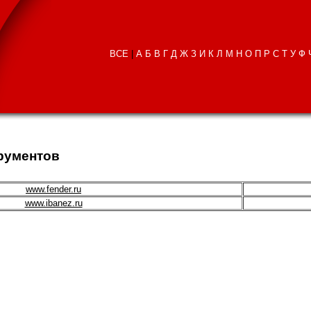
ВСЕ
|
А
Б
В
Г
Д
Ж
З
И
К
Л
М
Н
О
П
Р
С
Т
У
Ф
рументов
www.fender.ru
www.ibanez.ru