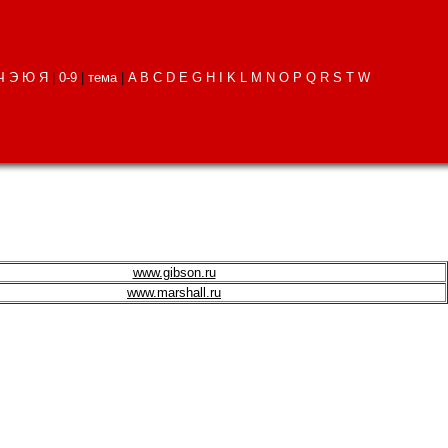
Ч
Э
Ю
Я
|
0-9
|
тема
|
A
B
C
D
E
G
H
I
K
L
M
N
O
P
Q
R
S
T
W
www.gibson.ru
www.marshall.ru