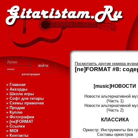
Посмотреть другие номера журн
[ne]FORMAT #8: сод
регистрация
» Главная
[music]НОВОСТИ
» Аккорды
» Школа игры
Новости альтернативной му
» Софт для гитары
(Часть 1)
» Схемы примочек
Новости альтернативной му
» Продам
(Часть 2)
» Куплю
» Фотографии
КЛАССИКА
» [ne]FORMAT
» Ссылки
Оркестр: Инструменты без г
» MIDI
Составы оркестров
» Контакты