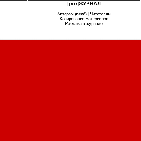
[pro]ЖУРНАЛ
Авторам (
new!
) | Читателям
Копирование материалов
Реклама в журнале