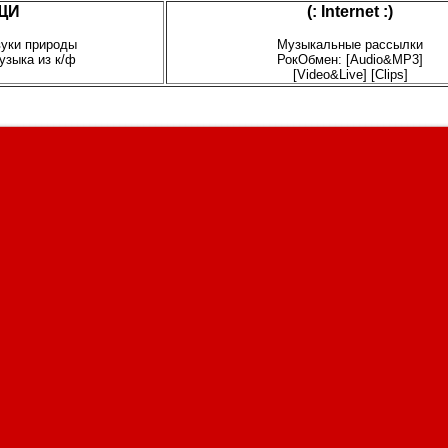
ЩИ
(: Internet :)
вуки природы
Музыкальные рассылки
узыка из к/ф
РокОбмен: [Audio&MP3]
[Video&Live] [Clips]