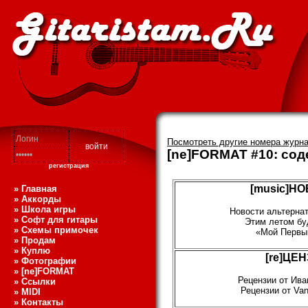
Посмотреть другие номера журн
[ne]FORMAT #10: со
регистрация
[music]Н
» Главная
» Аккорды
» Школа игры
Новости альтерна
» Софт для гитары
Этим летом бу
» Схемы примочек
«Мой Первы
» Продам
» Куплю
[re]ЦЕ
» Фотографии
» [ne]FORMAT
Рецензии от Ива
» Ссылки
Рецензии от Va
» MIDI
» Контакты