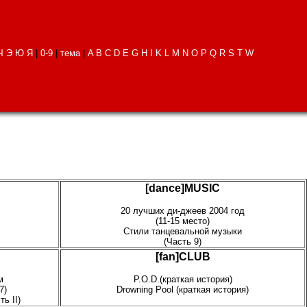
Ч
Э
Ю
Я
|
0-9
|
тема
|
A
B
C
D
E
G
H
I
K
L
M
N
O
P
Q
R
S
T
W
[dance]MUSIC
20 лучших ди-джеев 2004 год
(11-15 место)
Стили танцевальной музыки
(Часть 9)
[fan]CLUB
м
P.O.D.(краткая история)
7)
Drowning Pool (краткая история)
ь II)