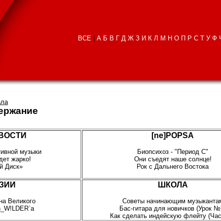
ВСЕ
|
А
Б
В
Г
Д
Ж
З
И
К
Л
М
Н
О
П
Р
С
Т
У
Ф
ала
держание
ОВОСТИ
[ne]POPSA
тивной музыки
Биопсихоз - "Период С"
дет жарко!
Они съедят наше солнце!
й Диск»
Рок с Дальнего Востока
НЗИИ
ШКОЛА
на Великого
Советы начинающим музыканта
n_W!LDER`а
Бас-гитара для новичков (Урок №
Как сделать индейскую флейту (Част