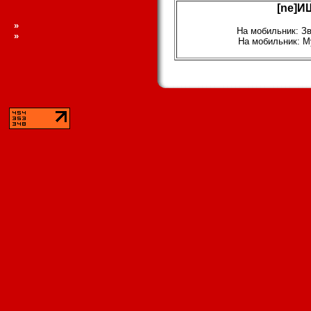
[ne]И
»
На мобильник: З
»
На мобильник: М