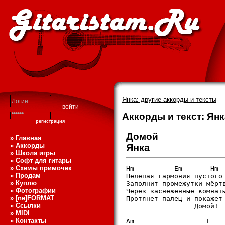
Янка: другие аккорды и тексты
Аккорды и текст: Янк
регистрация
Домой
» Главная
» Аккорды
Янка
» Школа игры
» Софт для гитары
» Схемы примочек
Hm          Em       Hm  
» Продам
Нелепая гармония пустого 
» Куплю
Заполнит промежутки мёртв
» Фотографии
Через заснеженные комнаты
» [ne]FORMAT
Протянет палец и покажет 
» Ссылки
                 Домой!

» MIDI
» Контакты
Am                  F    