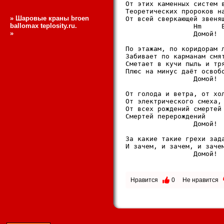
От этих каменных систем в
Теоретических пророков на
»
Шаровые краны broen
От всей сверкающей звенящ
ballomax
teplosity.ru
.
                 Hm     E
»
                 Домой!

По этажам, по коридорам л
Забивает по карманам смят
Сметает в кучи пыль и тря
Плюс на минус даёт освобо
                 Домой!

От голода и ветра, от хол
От электрического смеха, 
От всех рождений смертей 
Смертей перерождений

                 Домой!

За какие такие грехи зада
И зачем, и зачем, и зачем
                 Домой!

Нравится
0
Не нравится