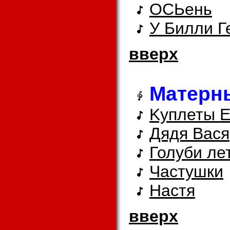
ОСЬень
У Билли Г
вверх
Матерн
Kуплеты 
Дядя Вася
Голуби лет
Частушки
Hастя
вверх