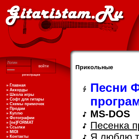
Прикольные
регистрация
Песни 
» Главная
» Аккорды
» Школа игры
програ
» Софт для гитары
» Схемы примочек
» Продам
MS-DOS
» Куплю
» Фотографии
Песенка 
» [ne]FORMAT
» Ссылки
» MIDI
Я люблю 
» Контакты