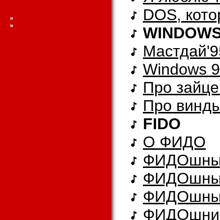
DOS, кото
»
»
WINDOW
Мастдай'9
Windows 9
Про зайце
Про винд
FIDO
О ФИДО
ФИДОшны
ФИДОшны
ФИДОшный
ФИДОшник