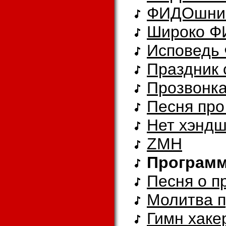
ФИДОшни
Шиpоко Ф
Исповедь
Праздник
Прозвонк
Песня про
Нет хэндш
ZMH
Програм
Песня о п
Молитва 
Гимн хаке