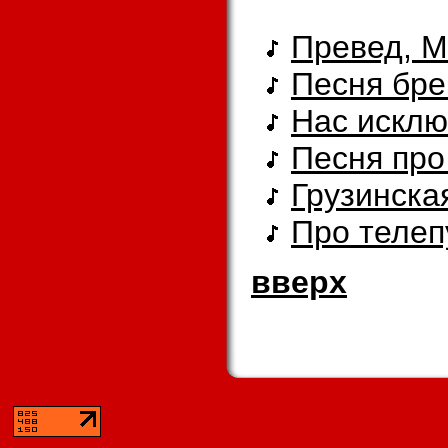
Превед, 
Песня бре
Hас исклю
Песня про
Грузинска
Про телеп
вверх