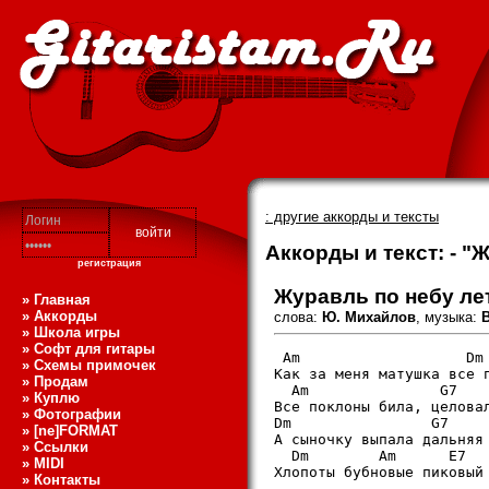
: другие аккорды и тексты
Аккорды и текст: - "
регистрация
Журавль по небу ле
» Главная
» Аккорды
слова:
Ю. Михайлов
, музыка:
» Школа игры
» Софт для гитары
 Am                   Dm 
» Схемы примочек
Как за меня матушка все п
» Продам
  Am               G7    
» Куплю
Все поклоны била, целовал
» Фотографии
Dm                G7     
» [ne]FORMAT
А сыночку выпала дальняя 
» Ссылки
  Dm        Am      E7   
» MIDI
Хлопоты бубновые пиковый 
» Контакты