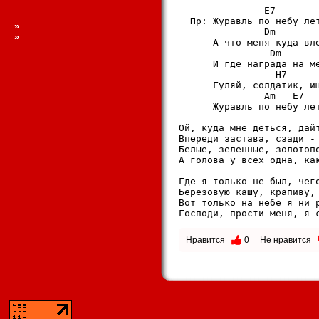
               E7        
  Пр: Журавль по небу лет
»
               Dm        
»
      А что меня куда вле
                Dm       
      И где награда на ме
                 H7      
      Гуляй, солдатик, ищ
               Am   E7   
      Журавль по небу лет
Ой, куда мне деться, дайт
Впереди застава, сзади - 
Белые, зеленные, золотопо
А голова у всех одна, как
Где я только не был, чего
Березовую кашу, крапиву, 
Вот только на небе я ни р
Господи, прости меня, я 
Нравится
0
Не нравится