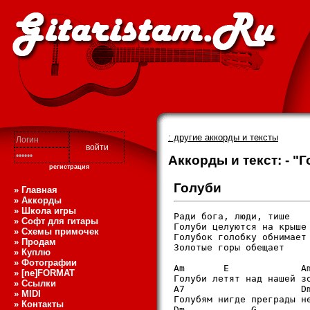
: другие аккорды и тексты
Аккорды и текст: - "
регистрация
Голуби
» Главная
» Аккорды
» Школа игры
Ради бога, люди, тише   
» Софт для гитары
Голуби целуются на крыше

» Схемы примочек
Голубок голобку обнимает

» Продам
Золотые горы обещает

» Куплю
» Фотографии
Am       E             Am
» [ne]FORMAT
Голyби летят над нашей зо
» Ссылки
A7                     Dm
» MIDI
Голyбям нигде пpегpады не
» Контакты
Dm            G          