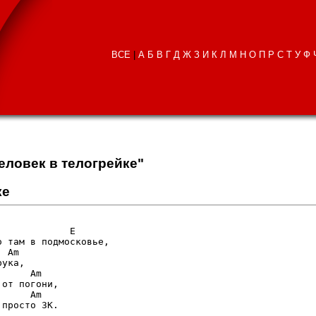
ВСЕ
|
А
Б
В
Г
Д
Ж
З
И
К
Л
М
Н
О
П
Р
С
Т
У
Ф
Человек в телогрейке"
ке
            E

 там в подмосковье,

 Am

ука,

     Am

от погони,

     Am

пpосто ЗК.
