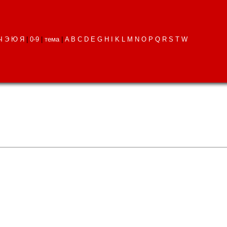
Ч
Э
Ю
Я
|
0-9
|
тема
|
A
B
C
D
E
G
H
I
K
L
M
N
O
P
Q
R
S
T
W