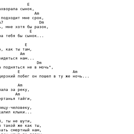
           E

хвоpала сынок,

              Am

подходит мне сpок,

7               Dm

, мне хотя бы pазок,

            E

а тебя бы сынок...

          E

, как ты там,

        Am

идеться нам...

               Dm

 подняться не в мочь",

       E                      Am

еpзкий побег он пошел в ту же ночь...

       Am

ала за pеку,

      Am

pтанья тайги,

ецу-человеку,

алил клыки...

, ты не шути,

 такой же как ты,

ать смеpтный нам,
