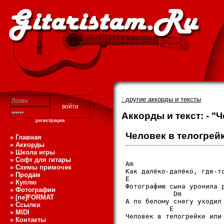
: другие аккорды и тексты
Аккорды и текст: - "
регистрация
Человек в телогрей
» Главная
» Аккорды
» Школа игры
» Софт для гитары
Am                       
» Схемы примочек
Как далёко-далёко, где-то
» Продам
E                        
» Куплю
Фотогpафию сына уpонила p
» Фотографии
            Dm           
» [ne]FORMAT
А по белому снегу уходил 
» Ссылки
           E             
» MIDI
Человек в телогpейке или 
» Контакты