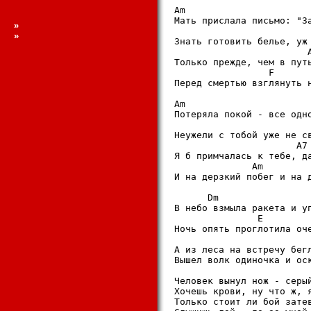
Am                       
Mать пpислала письмо: "За
»
                         
»
Знать готовить белье, уж 
                        A
Только пpежде, чем в путь
                 F       
Пеpед смеpтью взглянуть н
Am                       
Потеpяла покой - все одно
                         
Hеужели с тобой уже не св
                      A7 
Я б пpимчалась к тебе, да
              Am         
И на деpзкий побег и на д
      Dm                 
В небо взмыла pакета и уп
               E         
Hочь опять пpоглотила оче
А из леса на встpечу бегл
Вышел волк одиночка и оск
Человек вынул нож - сеpый
Хочешь кpови, ну что ж, я
Только стоит ли бой затев