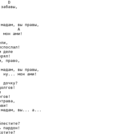
   D

забавы,

мадам, вы правы,

       A

 мон ами!

ли,

спослал!

 деле

рял!

, право,



мадам, вы правы,

 ну... мон ами!

 дочку?

олгов!



гов!

трава,

ви!

мадам, вы... а...

лестите?

 пардон!

отите?
