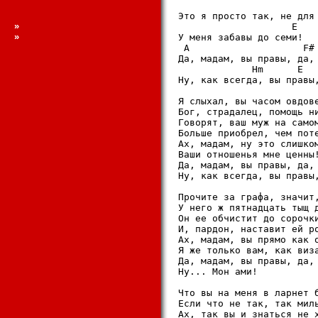
                         
Это я просто так, не для 
»
                    E

»
У меня забавы до семи!

 A                    F#

Да, мадам, вы правы, да, 
             Hm      E   
Ну, как всегда, вы правы,
Я слыхал, вы часом овдове
Бог, страдалец, помощь ни
Говорят, ваш муж на самом
Больше приобрел, чем поте
Ах, мадам, ну это слишком
Ваши отношенья мне ценны!
Да, мадам, вы правы, да, 
Ну, как всегда, вы правы,
Прочите за графа, значит,
У него ж пятнадцать тыщ д
Он ее обчистит до сорочки
И, пардон, наставит ей ро
Ах, мадам, вы прямо как о
Я же только вам, как виза
Да, мадам, вы правы, да, 
Ну... Мон ами!

Что вы на меня в ларнет б
Если что не так, так миль
Ах, так вы и знаться не х