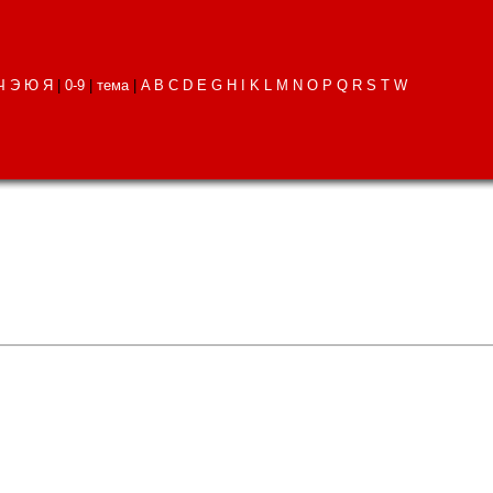
Ч
Э
Ю
Я
|
0-9
|
тема
|
A
B
C
D
E
G
H
I
K
L
M
N
O
P
Q
R
S
T
W