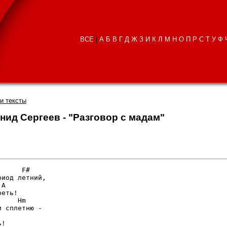
ВСЕ
|
А
Б
В
Г
Д
Ж
З
И
К
Л
М
Н
О
П
Р
С
Т
У
Ф
и тексты
нид Сергеев - "Разговор с мадам"
     F#

иод летний,

A

еть!

    Hm

 сплетню -

!
