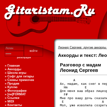
Леонид Сергеев: другие аккорды 
Аккорды и текст: Лео
регистрация
Разговор с мадам
» Главная
» Аккорды
Леонид Сергеев
» Школа игры
» Софт для гитары
» Схемы примочек
       A                 
» Продам
Ах, мадам, как снег в пер
» Куплю
  Hm         E           
» Фотографии
Для меня ваш образ лицезр
» [ne]FORMAT
  F#                     
» Ссылки
Мне про вашу дочь сказали
» MIDI
 E                    A

» Контакты
Мол, уже изволила созреть