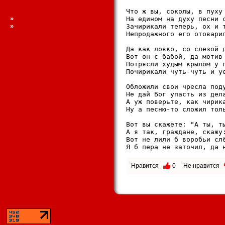
Что ж вы, соколы, в пуху 
»
На едином на духу песни с
»
Зачирикали теперь, ох и т
Непродажного его отоварил
Да как ловко, со слезой д
Вот он с бабой, да мотив 
Потрясли худым крылом у п
Почирикали чуть-чуть и уе
Обложили свои чресла поду
Не дай Бог упасть из дела
А уж поверьте, как чирика
Ну а песню-то сложил толь
Вот вы скажете: "А ты, ты
А я так, граждане, скажу:
Вот не лили б воробьи слё
Я б пера не заточил, да 
Нравится
0
Не нравится