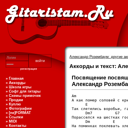
Александр Розембаум: другие ак
Аккорды и текст: А
регистрация
Посвящение посвя
» Главная
» Аккорды
Александр Роземб
» Школа игры
» Софт для гитары
» Схемы примочек
Am                       
» Продам
А как помер соловей с кри
» Куплю
      E                  
» Фотографии
Так слетелись воробьи, га
» [ne]FORMAT
      Dm7          G7    
» Ссылки
Порасселся на шестках гос
» MIDI
      Dm          E      
» Контакты
На поминках поклевать хле