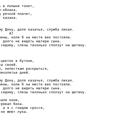
 в полыни тонет,

-облака.

 речкой плачет,

 казака.

у Дону, доля казачья, служба лихая.

    A7

ены, коли б на месте век постояли.

 долго не видеть матери сына.

 седому, слезы тихонько сползут на щетину.

цветок в бутоне,

ы своей.

, лепесткам раскрыться,

ихолетье дней.

у Дону, доля казачья, служба лихая.

ены, коли б на месте век постояли.

 долго не видеть матери сына.

 седому, слезы тихонько сползут на щетину.

али кони,

ревал бока.

 а я с гнедою сросся,

не жмет лука.
