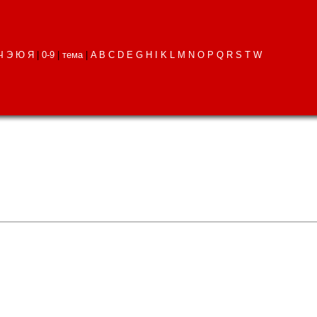
Ч
Э
Ю
Я
|
0-9
|
тема
|
A
B
C
D
E
G
H
I
K
L
M
N
O
P
Q
R
S
T
W