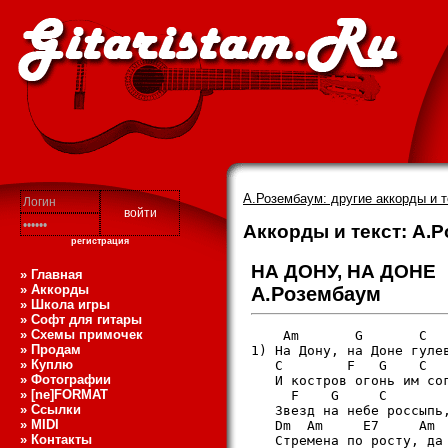
А.Розембаум: другие аккорды и 
Аккорды и текст: А.
регистрация
НА ДОНУ, НА ДОНЕ
» Главная
» Аккорды
А.Розембаум
» Школа игры
» Софт для гитары
» Схемы примочек
    Am       G       C

» Продам
1) На Дону, на Доне гулев
» Куплю
   C        F   G    C

» Фотографии
   И костров огонь им сог
» [ne]FORMAT
     F    G     C

» Ссылки
   Звезд на небе россыпь,
» MIDI
   Dm  Am     E7     Am

» Контакты
   Стремена по росту, да 