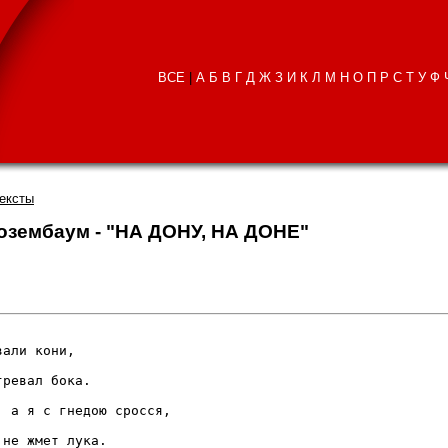
ВСЕ
|
А
Б
В
Г
Д
Ж
З
И
К
Л
М
Н
О
П
Р
С
Т
У
Ф
тексты
Розембаум - "НА ДОНУ, НА ДОНЕ"
али кони,

ревал бока.

 а я с гнедою сросся,

не жмет лука.
