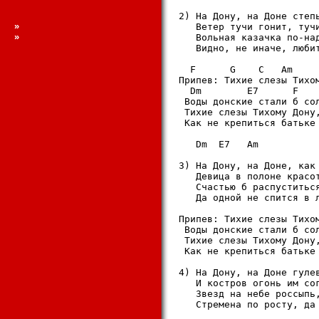
2) На Дону, на Доне степь
»
   Ветер тучи гонит, тучи
»
   Вольная казачка по-над
   Видно, не иначе, любит
  F      G    C   Am

Припев: Тихие слезы Тихом
  Dm        E7      F    
 Воды донские стали б сол
 Тихие слезы Тихому Дону,
 Как не крепиться батьке
   Dm  E7   Am

3) На Дону, на Доне, как 
   Девица в полоне красот
   Счастью б распуститься
   Да одной не спится в л
Припев: Тихие слезы Тихом
 Воды донские стали б сол
 Тихие слезы Тихому Дону,
 Как не крепиться батьке
4) На Дону, на Доне гулев
   И костров огонь им сог
   Звезд на небе россыпь,
   Стремена по росту, да 