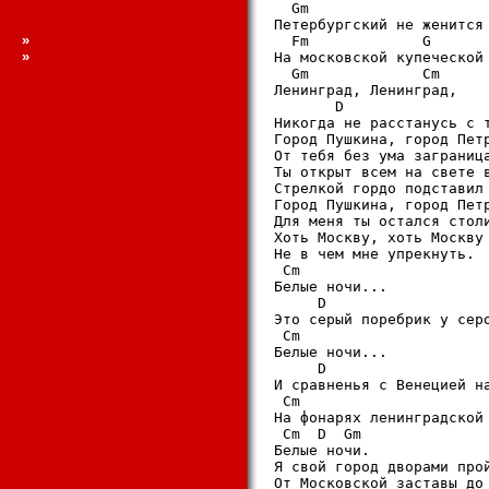
  Gm

Петербургский не женится 
»
  Fm             G       
»
На московской купеческой 
  Gm             Cm

Ленинград, Ленинград,

       D                 
Никогда не расстанусь с т
Город Пушкина, город Петр
От тебя без ума заграница
Ты открыт всем на свете в
Стрелкой гордо подставил 
Город Пушкина, город Петр
Для меня ты остался столи
Хоть Москву, хоть Москву

Не в чем мне упрекнуть.

 Cm

Белые ночи...

     D                   
Это серый поребрик у серо
 Cm

Белые ночи...

     D                   
И сравненья с Венецией на
 Cm

На фонарях ленинградской 
 Cm  D  Gm

Белые ночи.

Я свой город дворами прой
От Московской заставы до 