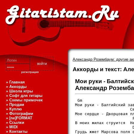
Александр Розембаум: другие ак
Аккорды и текст: Ал
регистрация
Мои руки - Балтийс
» Главная
» Аккорды
Александр Роземб
» Школа игры
» Софт для гитары
» Схемы примочек
 Gm   

» Продам
Мои руки - Балтийский зав
» Куплю
                       Cm
» Фотографии
Мое сердце - Дворцовая пл
» [ne]FORMAT
                        F
» Ссылки
В моих жилах струится  Не
» MIDI
                        D
» Контакты
Грудь жжет Марсова поля о