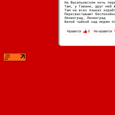
На Васильевском ночь пере
Там, у Гавани, друг мой ж
Там на всех языках корабл
Пересвистывают беспокойно
Ленинград, Ленинград

Белой чайкой над морем п
Нравится
0
Не нравится