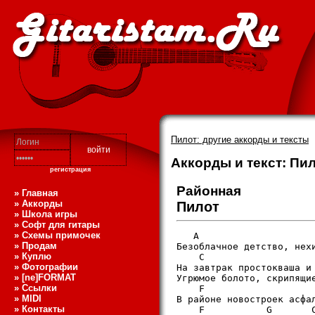
Пилот: другие аккорды и тексты
Аккорды и текст: Пил
регистрация
Районная
» Главная
» Аккорды
Пилот
» Школа игры
» Софт для гитары
» Схемы примочек
   A

» Продам
Безоблачное детство, нехи
» Куплю
    C                    
» Фотографии
На завтрак простокваша и 
» [ne]FORMAT
Угрюмое болото, скрипящие
» Ссылки
    F                    
» MIDI
В районе новостроек асфал
» Контакты
    F           G       C