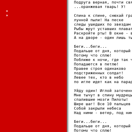
Подруга верная, почти свя
...оранжевая тварь! У!

»
»
Спина к спине, снюхай гра
лунной пыли! На песке

следы ушедших по звездам 
Рыбы жрут уставших плават
Раскройте рты! В окне - в
А на дворе - один лишь ты
Беги...беги...

Подальше от дня, который 
Потому что сплю!

Поближе к ночи, где так ч
Попадаются в петлю!

Правее строя одинаково

подстриженных солдат!

Левее тех, кто в небо

по игле идет как на парад
Уйду один! Иглой заточенн
Мне тычут в спину мудрецы
спалившие мозги Пилоты!

Шире шаг! Все 10 пальцев

Собой закрыли небеса

Над ними - ветер, под ним
Беги...беги...

Подальше от дня, который 
Потому что сплю!
