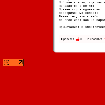
Поближе к ночи, где так ч
Попадаются в петлю!

Правее строя одинаково

подстриженных солдат!

Левее тех, кто в небо

по игле идет как на парад
Примечание: В электричест
Нравится
0
Не нравится