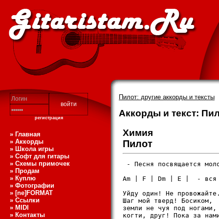
Пилот: другие аккорды и тексты
Аккорды и текст: Пил
регистрация
Химия
» Главная
» Аккорды
Пилот
» Школа игры
» Софт для гитары
» Схемы примочек
 - Песня посвящается моло
» Продам
» Куплю
Am | F | Dm | E |  - вся 
» Фотографии
» [ne]FORMAT
Уйду один! Не провожайте.
» Ссылки
Шаг мой тверд! Босиком,

» MIDI
земли не чуя под ногами, 
» Контакты
когти, друг! Пока за нами