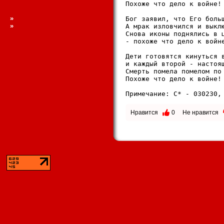
Похоже что дело к войне!

»
Бог заявил, что Его больш
»
А мрак изловчился и выклю
Снова иконы поднялись в ц
- похоже что дело к войне
Дети готовятся кинуться в
и каждый второй - настоящ
Смерть помела помелом по 
Похоже что дело к войне!

Примечание: C* - 030230,
Нравится
0
Не нравится