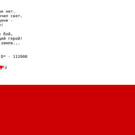
е нет.

чил свет.

ене - 

!

 бой,

ий герой!

земле...

 D* - 112000
0