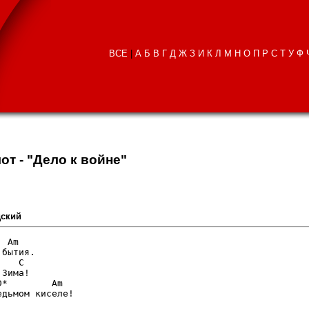
ВСЕ
|
А
Б
В
Г
Д
Ж
З
И
К
Л
М
Н
О
П
Р
С
Т
У
Ф
от - "Дело к войне"
дский
 Am

бытия.

   C

Зима!

*        Am

дьмом киселе!
