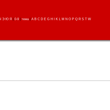
Ч
Э
Ю
Я
|
0-9
|
тема
|
A
B
C
D
E
G
H
I
K
L
M
N
O
P
Q
R
S
T
W