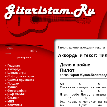
Пилот: другие аккорды и тексты
Аккорды и текст: Пил
регистрация
Дело к войне
» Главная
» Аккорды
Пилот
» Школа игры
слова:
Фрол Жуков-Белогоро
» Софт для гитары
» Схемы примочек
» Продам
Am        C         G    
» Куплю
Сознание глядит из петли 
» Фотографии
           C        G    
» [ne]FORMAT
Я шил себе Лето, а вышла 
» Ссылки
    C*       G          D
» MIDI
Эх, кровь с молоком на се
» Контакты
Am        F/D*  E   Am
