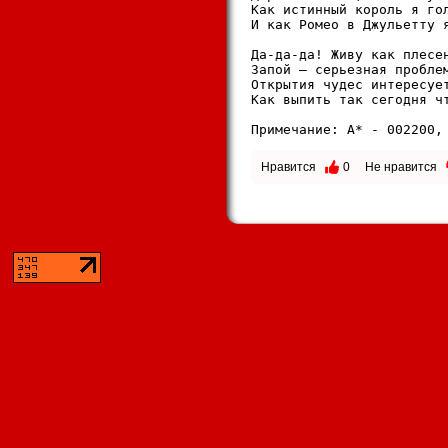
Как истинный король я гол
И как Ромео в Джульетту я
Да-да-да! Живу как плесен
Запой – серьезная проблем
Открытия чудес интересует
Как выпить так сегодня чт
Примечание: A* - 002200,
Нравится
0
Не нравится