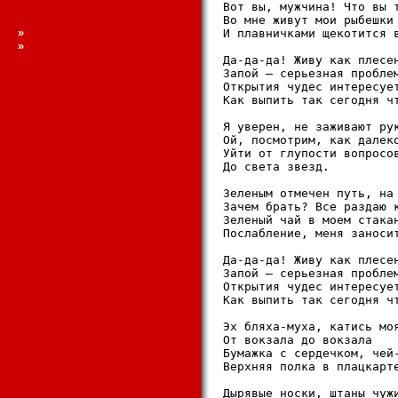
Вот вы, мужчина! Что вы т
Во мне живут мои рыбешки

»
И плавничками щекотится в
»
Да-да-да! Живу как плесен
Запой – серьезная проблем
Открытия чудес интересует
Как выпить так сегодня чт
Я уверен, не заживают рук
Ой, посмотрим, как далеко
Уйти от глупости вопросов
До света звезд.

Зеленым отмечен путь, на 
Зачем брать? Все раздаю к
Зеленый чай в моем стакан
Послабление, меня заносит
Да-да-да! Живу как плесен
Запой – серьезная проблем
Открытия чудес интересует
Как выпить так сегодня чт
Эх бляха-муха, катись моя
От вокзала до вокзала

Бумажка с сердечком, чей-
Верхняя полка в плацкарте
Дырявые носки, штаны чужи