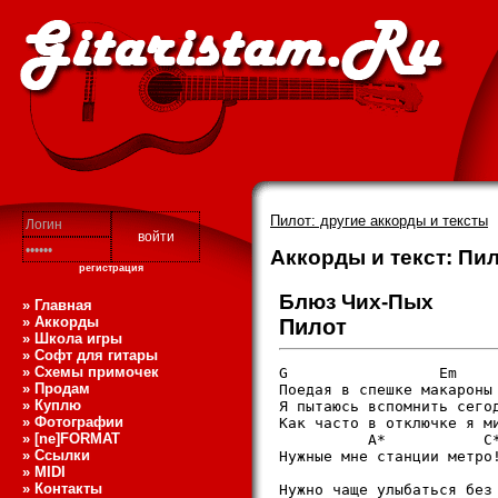
Пилот: другие аккорды и тексты
Аккорды и текст: Пи
регистрация
Блюз Чих-Пых
» Главная
» Аккорды
Пилот
» Школа игры
» Софт для гитары
» Схемы примочек
G                 Em     
» Продам
Поедая в спешке макароны 
» Куплю
Я пытаюсь вспомнить сегод
» Фотографии
Как часто в отключке я ми
» [ne]FORMAT
          A*           C*
» Ссылки
Нужные мне станции метро!
» MIDI
» Контакты
Нужно чаще улыбаться без 