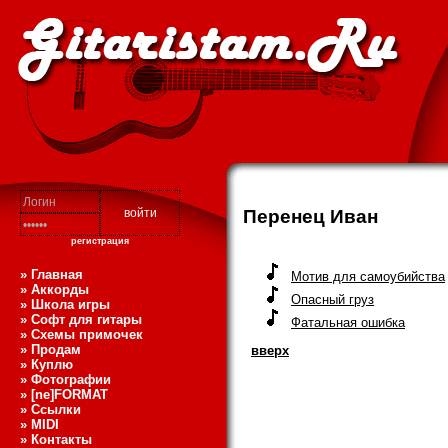
Перенец Иван
регистрация
» Главная
Мотив для самоубийства
» Аккорды
Опасный груз
» Школа игры
» Софт для гитары
Фатальная ошибка
» Схемы примочек
» Продам
вверх
» Куплю
» Фотографии
» [ne]FORMAT
» Ссылки
» MIDI
» Контакты