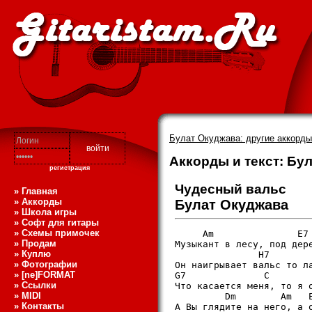
Булат Окуджава: другие аккорды
Аккорды и текст: Бу
регистрация
Чудесный вальс
» Главная
» Аккорды
Булат Окуджава
» Школа игры
» Софт для гитары
» Схемы примочек
     Am               E7 
» Продам
Музыкант в лесу, под дере
» Куплю
               H7        
» Фотографии
Он наигрывает вальс то ла
» [ne]FORMAT
G7              C        
» Ссылки
Что касается меня, то я о
» MIDI
         Dm        Am   E
» Контакты
А Вы глядите на него, а о