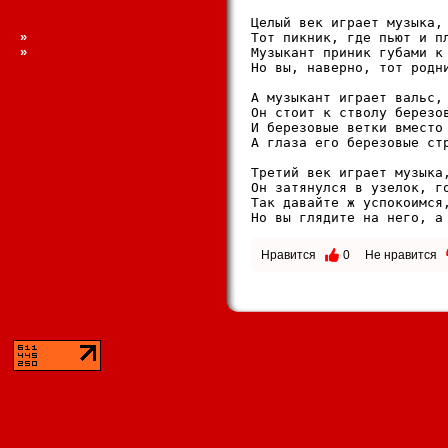
Целый век играет музыка, 
»
Тот пикник, где пьют и пл
»
Музыкант приник губами к 
Но вы, наверно, тот родни
А музыкант играет вальс, 
Он стоит к стволу березов
И березовые ветки вместо 
А глаза его березовые стр
Третий век играет музыка,
Он затянулся в узелок, го
Так давайте ж успокоимся,
Но вы глядите на него, а
Нравится
0
Не нравится