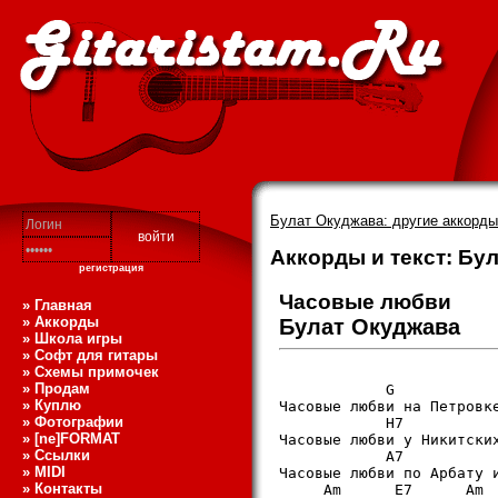
Булат Окуджава: другие аккорды
Аккорды и текст: Бу
регистрация
Часовые любви
» Главная
» Аккорды
Булат Окуджава
» Школа игры
» Софт для гитары
» Схемы примочек
» Продам
            G            
» Куплю
Часовые любви на Петровке
» Фотографии
            H7           
» [ne]FORMAT
Часовые любви у Никитских
» Ссылки
            A7           
» MIDI
Часовые любви по Арбату и
» Контакты
     Am      E7      Am
