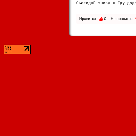
СьогоднЁ знову я Ёду додо
Нравится
0
Не нравится