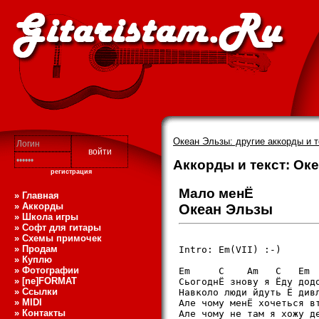
Океан Эльзы: другие аккорды и 
Аккорды и текст: Ок
регистрация
Мало менЁ
» Главная
» Аккорды
Океан Эльзы
» Школа игры
» Софт для гитары
» Схемы примочек
» Продам
Intro: Em(VII) :-)

» Куплю
» Фотографии
Em     C    Am   C   Em  
» [ne]FORMAT
СьогоднЁ знову я Ёду додо
» Ссылки
Hавколо люди йдуть Ё дивл
» MIDI
Але чому менЁ хочеться вт
» Контакты
Але чому не там я хожу де