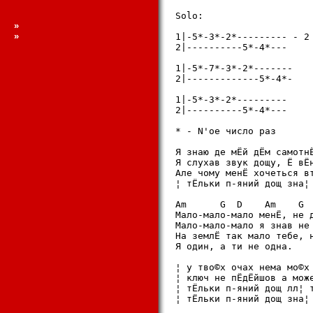
Solo:

»
»
1|-5*-3*-2*--------- - 2 
2|----------5*-4*---

1|-5*-7*-3*-2*-------

2|-------------5*-4*-

1|-5*-3*-2*---------

2|----------5*-4*---

* - N'ое число раз

Я знаю де мЁй дЁм самотнЁ
Я слухав звук дощу, Ё вЁн
Але чому менЁ хочеться вт
¦ тЁльки п-яний дощ зна¦ 
Am      G  D    Am    G  
Мало-мало-мало менЁ, не д
Мало-мало-мало я знав не 
Hа землЁ так мало тебе, н
Я один, а ти не одна.

¦ у тво©х очах нема мо©х 
¦ ключ не пЁдЁйшов а може
¦ тЁльки п-яний дощ лл¦ т
¦ тЁльки п-яний дощ зна¦ 