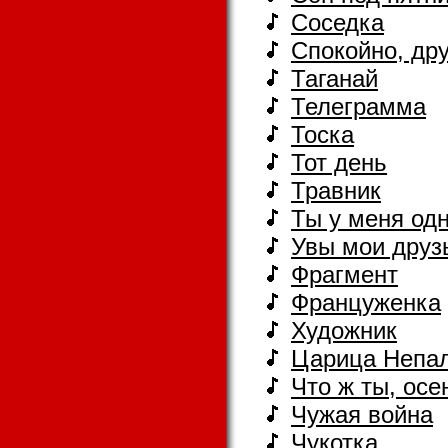
Соседка
Спокойно, др
Таганай
Телеграмма
Тоска
Тот день
Травник
Ты у меня од
Увы мои друзь
Фрагмент
Француженка
Художник
Царица Непа
Что ж ты, осен
Чужая война
Чукотка