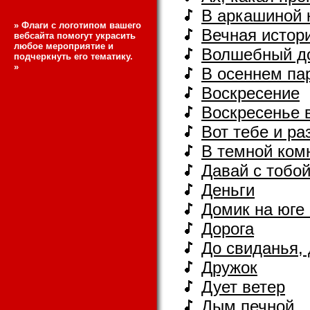
В аркашиной 
»
Флаги с логотипом вашего
Вечная истор
вебсайта
помогут украсить
любое мероприятие и
Волшебный д
подчеркнуть его тематику.
»
В осеннем па
Воскресение
Воскресенье 
Вот тебе и ра
В темной ком
Давай с тобо
Деньги
Домик на юге
Дорога
До свиданья,
Дружок
Дует ветер
Дым печной