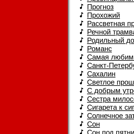
Прогноз
Прохожий
Рассветная п
Речной трамв
Родильный д
Романс
Самая любим
Санкт-Петерб
Сахалин
Светлое про
С добрым утр
Сестpа милос
Сигарета к си
Солнечное за
Сон
Сон под пятн