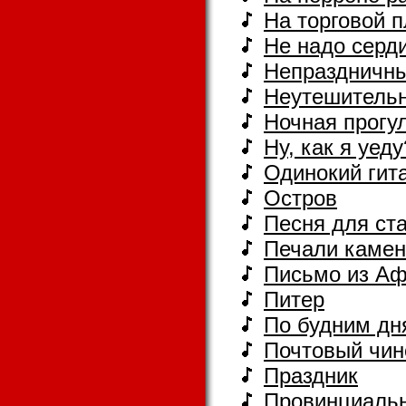
На торговой 
Не надо серд
Непраздничн
Неутешитель
Ночная прогу
Hу, как я уеду
Одинокий гит
Остров
Песня для ст
Печали камен
Письмо из Аф
Питер
По будним дн
Почтовый чин
Праздник
Провинциальн