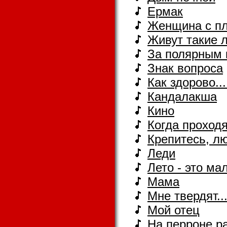
Ермак
Женщина с п
Живут такие 
За полярным 
Знак вопроса
Как здоpово...
Кандалакша
Кино
Когда проходя
Крепитесь, лю
Леди
Лето - это ма
Мама
Мне твердят..
Мой отец
На перроне р