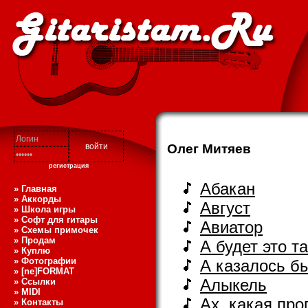
Олег Митяев
регистрация
Абакан
» Главная
» Аккорды
Август
» Школа игры
» Софт для гитары
Авиатор
» Схемы примочек
» Продам
А будет это та
» Куплю
» Фотографии
А казалось б
» [ne]FORMAT
Алыкель
» Ссылки
» MIDI
Ах, какая пр
» Контакты