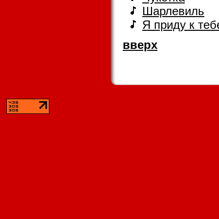
Шарлевиль
Я приду к теб
вверх