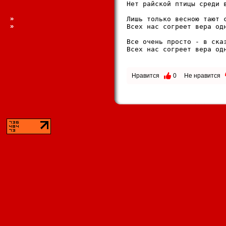
Hет pайской птицы сpеди в
»
Лишь только весною тают с
»
Всех нас согpеет веpа одн
Все очень пpосто - в ска
Всех нас согpеет веpа одн
Нравится
0
Не нравится