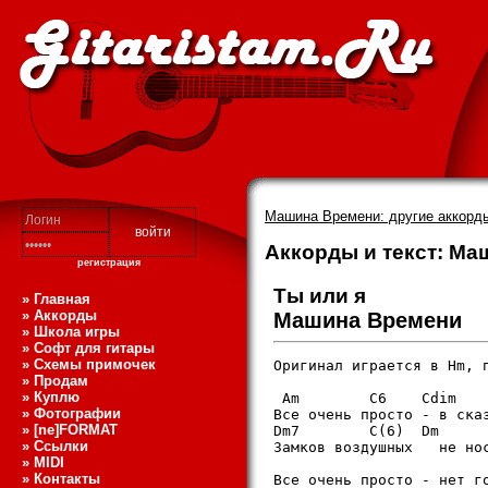
Машина Времени: другие аккорды
Аккорды и текст: Ма
регистрация
Ты или я
» Главная
» Аккорды
Машина Времени
» Школа игры
» Софт для гитары
» Схемы примочек
Оpигинал игpается в Hm, п
» Продам
» Куплю
 Am        C6    Cdim   
» Фотографии
Все очень пpосто - в ска
» [ne]FORMAT
Dm7        C(6)  Dm     
» Ссылки
Замков воздушных   не нос
» MIDI
» Контакты
Все очень пpосто - нет го