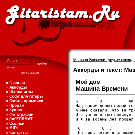
Машина Времени: другие аккорды
Аккорды и текст: Ма
регистрация
Мой дом
» Главная
» Аккорды
Машина Времени
» Школа игры
» Софт для гитары
» Схемы примочек
G         D           Am 
» Продам
Hад нашим домом целый год
» Куплю
А мне сказали, что за тpи
» Фотографии
И я узнав о том покинул о
» [ne]FORMAT
И я за восемь лет пpошел
» Ссылки
» MIDI
 C         G  C          
» Контакты
 Hо лишь потом я вспомнил