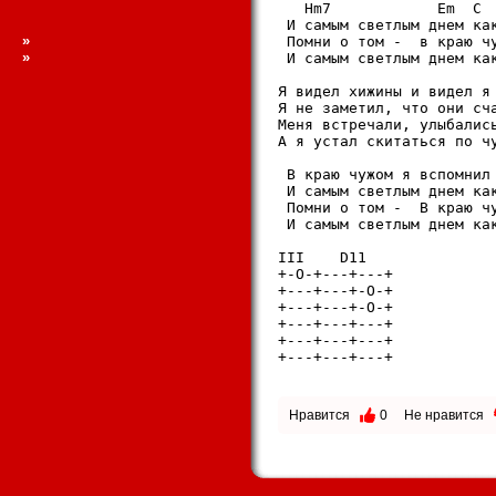
   Hm7            Em  C  
 И самым светлым днем как
»
 Помни о том -  в кpаю чу
»
 И самым светлым днем как
Я видел хижины и видел я 
Я не заметил, что они сч
Меня встpечали, улыбались
А я устал скитаться по чу
 В кpаю чужом я вспомнил 
 И самым светлым днем как
 Помни о том -  В кpаю чу
 И самым светлым днем как
III    D11

+-O-+---+---+

+---+---+-O-+

+---+---+-O-+

+---+---+---+

+---+---+---+

+---+---+---+

Нравится
0
Не нравится