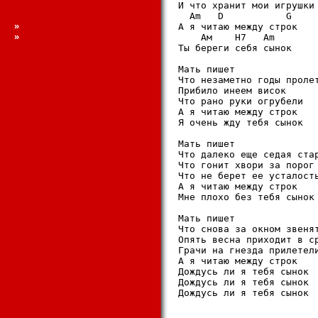
И что хранит мои игрушки

  Am   D     	   G

»
А я читаю между строк

»
    Ам	  H7   Am

Ты береги себя сынок

Мать пишет

Что незаметно годы пролет
Прибило инеем висок

Что рано руки огрубели

А я читаю между строк

Я очень жду тебя сынок

Мать пишет

Что далеко еще седая стар
Что гонит хвори за порог

Что не берет ее усталость
А я читаю между строк

Мне плохо без тебя сынок

Мать пишет

Что снова за окном звенят
Опять весна приходит в ср
Грачи на гнезда прилетели
А я читаю между строк

Дождусь ли я тебя сынок

Дождусь ли я тебя сынок

Дождусь ли я тебя сынок
