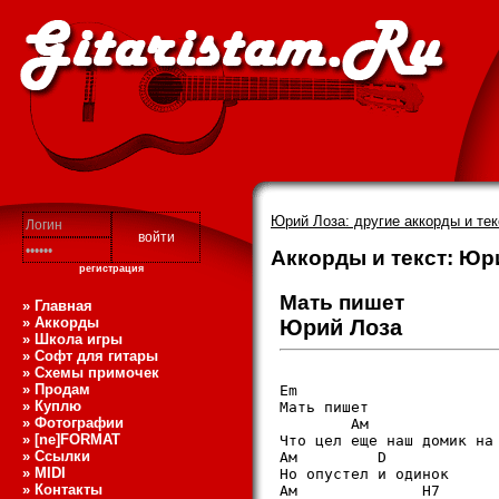
Юрий Лоза: другие аккорды и те
Аккорды и текст: Юр
регистрация
Мать пишет
» Главная
» Аккорды
Юрий Лоза
» Школа игры
» Софт для гитары
» Схемы примочек
» Продам
Em

» Куплю
Мать пишет

» Фотографии
	Ам		 H7		Еm

» [ne]FORMAT
Что цел еще наш домик на 
» Ссылки
Ам	   D		 G

» MIDI
Но опустел и одинок

» Контакты
Ам		Н7	    Em
