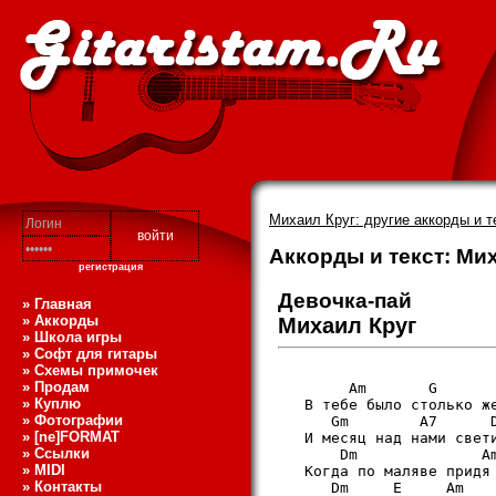
Михаил Круг: другие аккорды и т
Аккорды и текст: Мих
регистрация
Девочка-пай
» Главная
» Аккорды
Михаил Круг
» Школа игры
» Софт для гитары
» Схемы примочек
» Продам
        Am       G       
» Куплю
   В тебе было столько же
» Фотографии
      Gm        A7      D
» [ne]FORMAT
   И месяц над нами свети
» Ссылки
       Dm              Am
» MIDI
   Когда по маляве придя 
» Контакты
      Dm     E     Am 
