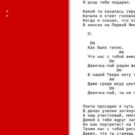
   Я розы тебе подарил. 

»
   Какой ты казалась серь
»
   Качала в ответ головой
   Когда я сказал, что от
   В киоске на Первой Ямс
     П: 

      Dm 

     Как было тепло, 

                  Am 

     Что нас с тобой вмес
              Dm         
     Девочка-пай рядом жи
                 Dm 

     В нашей Твери нету т
              Am 

     Даже среди шкур цент
              Dm         
     Девочка-пай, ты не г
   Понты просадил я чуть 
   В делах узелки затянул
   А наш участковый, мент
   Домой к тебе вдруг заг
   Он как портретист на Т
   Твоим нас с тобой рисо
   Давил, что ты станешь 