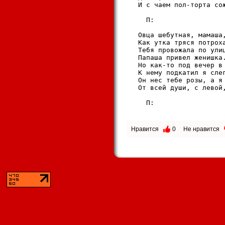
   И с чаем пол-торта сож
     П: 

   Овца шебутная, мамаша,
   Как утка тряся потроха
   Тебя провожала по улиц
   Папаша привел женишка.
   Но как-то под вечер в 
   К нему подкатил я слег
   Он нес тебе розы, а я 
   От всей души, с левой,
     П:  

Нравится
0
Не нравится