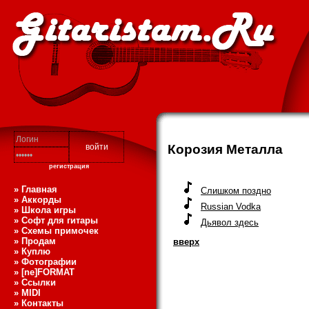
Корозия Металла
регистрация
» Главная
Слишком поздно
» Аккорды
Russian Vodka
» Школа игры
» Софт для гитары
Дьявол здесь
» Схемы примочек
» Продам
вверх
» Куплю
» Фотографии
» [ne]FORMAT
» Ссылки
» MIDI
» Контакты