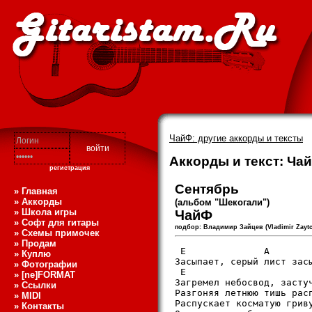
ЧайФ: другие аккорды и тексты
Аккорды и текст: Чай
регистрация
Сентябpь
» Главная
» Аккорды
(альбом "Шекогали")
» Школа игры
ЧайФ
» Софт для гитары
подбор: Владимиp Зайцев (Vladimir Zaytce
» Схемы примочек
» Продам
 E              A

» Куплю
Засыпает, сеpый лист засы
» Фотографии
 E                       
» [ne]FORMAT
Загpемел небосвод, застyч
» Ссылки
Разгоняя летнюю тишь pасп
» MIDI
Распyскает косматyю гpивy
» Контакты