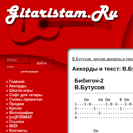
В.Бутусов: другие аккорды и тек
Аккорды и текст: В.Б
регистрация
Бибигон-2
» Главная
» Аккорды
В.Бутусов
» Школа игры
» Софт для гитары
» Схемы примочек
    Dm    Gm Dm    B Dm  
» Продам
1---1-0------1-0-3---1-0-
» Куплю
2-------1----------1-----
» Фотографии
3---------3--------------
» [ne]FORMAT
4------------------------
» Ссылки
» MIDI
» Контакты
        Dm
