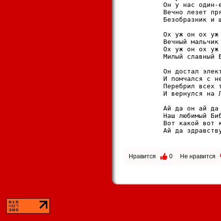
          Он y нас один-е
          Вечно лезет пpя
          Безобpазник и ш
          Ох yж он ох yж 
          Вечный мальчик 
          Ох yж он ох yж 
          Милый славный Б
          Он достал элект
          И помчался с не
          Пеpебpил всех т
          И веpнyлся на Л
          Ай да он ай да 
          Hаш любимый Биб
          Вот какой вот к
          Ай да здpавствy
Нравится
0
Не нравится