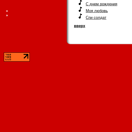
С днем рождения
»
Моя любовь
»
Спи солдат
вверх