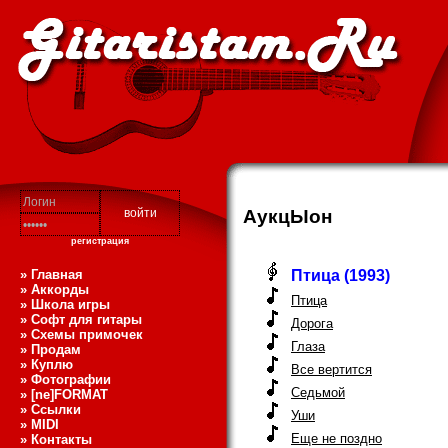
АукцЫон
регистрация
» Главная
Птица (1993)
» Аккорды
Птица
» Школа игры
» Софт для гитары
Дорога
» Схемы примочек
Глаза
» Продам
» Куплю
Все вертится
» Фотографии
Седьмой
» [ne]FORMAT
» Ссылки
Уши
» MIDI
Еще не поздно
» Контакты