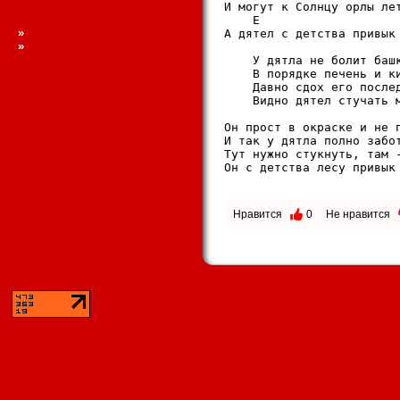
И могут к Солнцу орлы лет
    E                    
»
А дятел с детства привык 
»
                         
    У дятла не болит башк
    В порядке печень и ки
    Давно сдох его послед
    Видно дятел стучать м
                         
Он прост в окраске и не п
И так у дятла полно забот
Тут нужно стукнуть, там -
Он с детства лесу привык 
Нравится
0
Не нравится