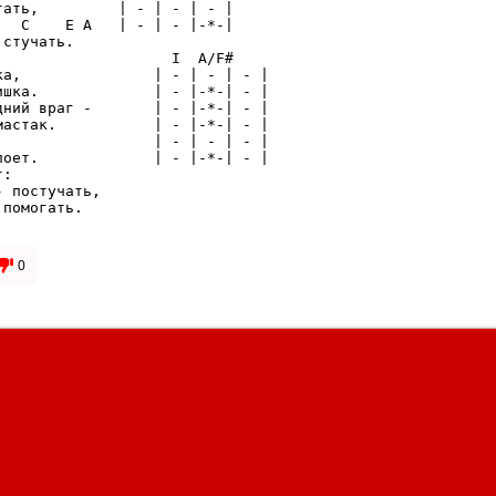
ать,         | - | - | - |

  C    E A   | - | - |-*-|

стучать.

                   I  A/F#

а,               | - | - | - |

шка.             | - |-*-| - |

ний враг -       | - |-*-| - |

астак.           | - |-*-| - |

                 | - | - | - |

оет.             | - |-*-| - |

:

 постучать,

помогать.

0