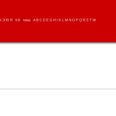
Ч
Э
Ю
Я
|
0-9
|
тема
|
A
B
C
D
E
G
H
I
K
L
M
N
O
P
Q
R
S
T
W