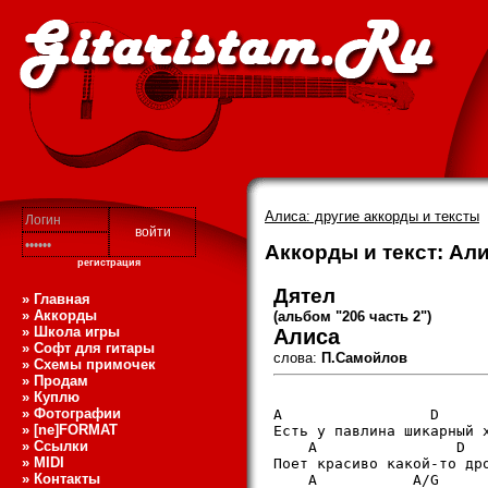
Алиса: другие аккорды и тексты
Аккорды и текст: Али
регистрация
Дятел
» Главная
» Аккорды
(альбом "206 часть 2")
» Школа игры
Алиса
» Софт для гитары
слова:
П.Самойлов
» Схемы примочек
» Продам
» Куплю
» Фотографии
A                 D      
» [ne]FORMAT
Есть у павлина шикарный х
» Ссылки
    A                D   
» MIDI
Поет красиво какой-то дро
» Контакты
    A           A/G      