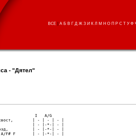
ВСЕ
|
А
Б
В
Г
Д
Ж
З
И
К
Л
М
Н
О
П
Р
С
Т
У
Ф
са - "Дятел"
              I   A/G

вост,        | - | - | - |

             | - |-*-| - |

зд,          | - |-*-| - |

A/F# F       | - |-*-| - |
