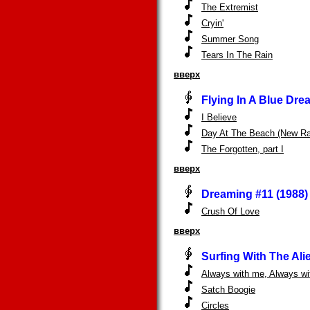
The Extremist
Cryin'
Summer Song
Tears In The Rain
вверх
Flying In A Blue Dre
I Believe
Day At The Beach (New Ra
The Forgotten, part I
вверх
Dreaming #11 (1988)
Crush Of Love
вверх
Surfing With The Ali
Always with me, Always wi
Satch Boogie
Circles