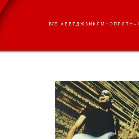
ВСЕ
|
А
Б
В
Г
Д
Ж
З
И
К
Л
М
Н
О
П
Р
С
Т
У
Ф