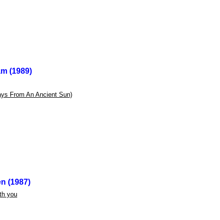
am (1989)
ys From An Ancient Sun)
en (1987)
th you