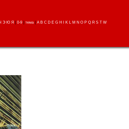
Ч
Э
Ю
Я
|
0-9
|
тема
|
A
B
C
D
E
G
H
I
K
L
M
N
O
P
Q
R
S
T
W