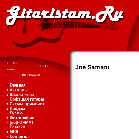
Joe Satriani
регистрация
» Главная
» Аккорды
» Школа игры
» Софт для гитары
» Схемы примочек
» Продам
» Куплю
» Фотографии
» [ne]FORMAT
» Ссылки
» MIDI
» Контакты