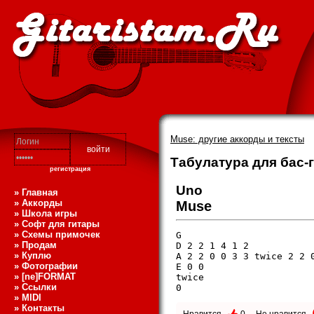
Muse: другие аккорды и тексты
Табулатура для бас-г
регистрация
Uno
» Главная
» Аккорды
Muse
» Школа игры
» Софт для гитары
» Схемы примочек
G

» Продам
D 2 2 1 4 1 2

» Куплю
A 2 2 0 0 3 3 twice 2 2 0
» Фотографии
E 0 0 

» [ne]FORMAT
twice 

» Ссылки
0
» MIDI
» Контакты