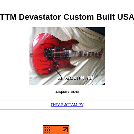
TTM Devastator Custom Built US
закрыть окно
ГИТАРИСТАМ.РУ
накомства-В-Сети.Ру - лучшие знакомства. Фото и анкеты. Регистрируйся прямо сейча